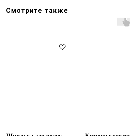
Смотрите также
Шпилька для волос
Кимоно куротомэс