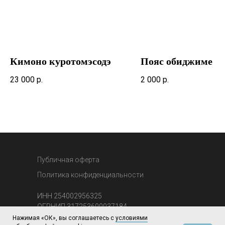
Кимоно куротомэсодэ
Пояс обиджиме
23 000
р.
2 000
р.
Публичная оферта
Политика конфиденциальности
ИНН 254002956325
ОГРНИП 317253600037184
ИП Бокий Алексей Николаевич
Нажимая «ОК», вы соглашаетесь с
условиями