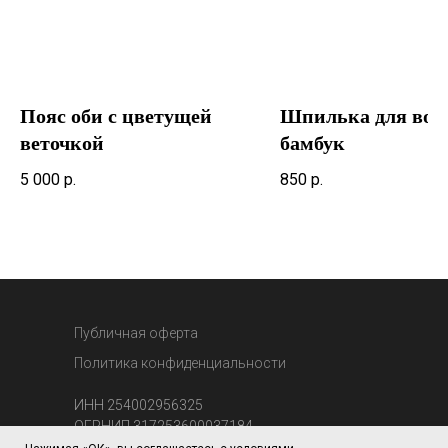
Пояс оби с цветущей
Шпилька для вол
веточкой
бамбук
5 000
р.
850
р.
Публичная оферта
Политика конфиденциальности
ИНН 254002956325
ОГРНИП 317253600037184
ИП Бокий Алексей Николаевич